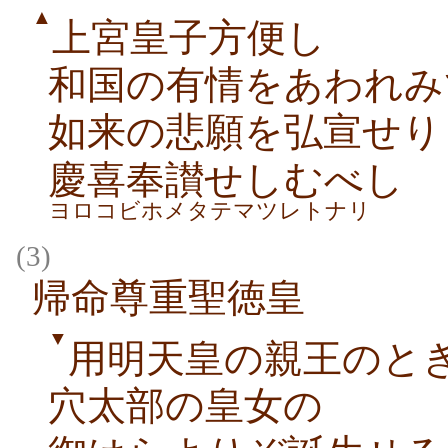
▲
上宮皇子方便し
和国の有情をあわれみ
如来の悲願を弘宣せり
慶喜奉讃せしむべし
ヨロコビホメタテマツレトナリ
(3)
帰命尊重聖徳皇
▼
用明天皇の親王のと
穴太部の皇女の