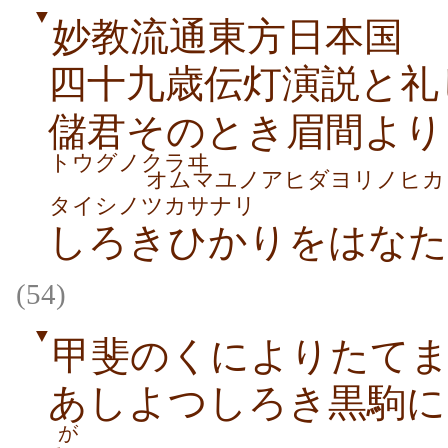
▼
妙教流通東方日本国
四十九歳伝灯演説と礼
儲君そのとき眉間より
トウグノクラヰ
オムマユノアヒダヨリノヒカ
タイシノツカサナリ
しろきひかりをはなた
(54)
▼
甲斐のくによりたて
あしよつしろき黒駒に
が