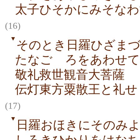
太子ひそかにみそなわ
(16)
▼
そのとき日羅ひざま
たなごゝろをあわせて
敬礼救世観音大菩薩
伝灯東方粟散王と礼せ
(17)
▼
日羅おほきにそのみ
しろきひかりをはなち