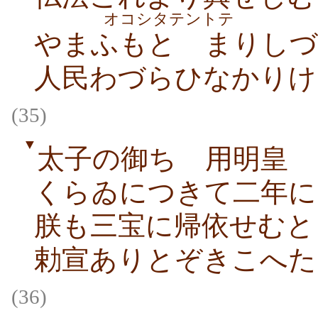
オコシタテントテ
やまふもとゞまりしづ
人民わづらひなかりけ
(35)
▼
太子の御ちゝ用明皇
くらゐにつきて二年に
朕も三宝に帰依せむと
勅宣ありとぞきこへた
(36)