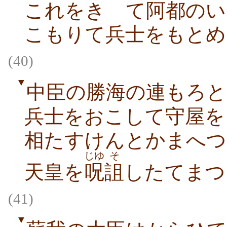
これをきゝて阿都のい
こもりて兵士をもとめ
(40)
▼
中臣の勝海の連もろと
兵士をおこして守屋を
相たすけんとかまへつ
じゆ
そ
天皇を
呪
詛
したてまつ
(41)
▼