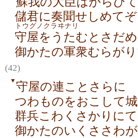
蘇我の大臣はからひて
儲君に奏聞せしめてぞ
トウグノクラヰナリ
守屋をうたむとさだめ
御かたの軍衆むらがり
(42)
▼
守屋の連ことさらに
つわものをおこして城
群兵こわくさかりにて
御かたのいくささわが