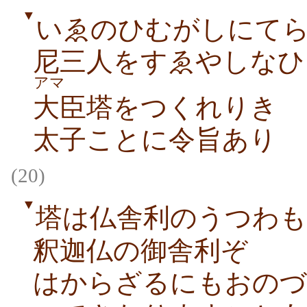
▼
いゑのひむがしにて
尼三人をすゑやしなひ
アマ
大臣塔をつくれりき
太子ことに令旨あり
(20)
▼
塔は仏舎利のうつわ
釈迦仏の御舎利ぞ
はからざるにもおのづ