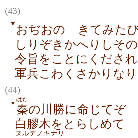
(43)
▼
おぢおのゝきてみた
しりぞきかへりしその
令旨をことにくだされ
軍兵こわくさかりなり
(44)
はた
▼
秦
の川勝に命じてぞ
白膠木をとらしめて
ヌルデノキナリ