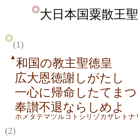
◎
大日本国粟散王
◎
(1)
▲
和国の教主
聖徳皇
広大恩徳謝しがたし
一心に帰命したてまつ
奉讃不退ならしめよ
ホメタテマツルコトシリゾカザレトナ
(2)