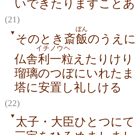
いできたりますことあ
(21)
ぼん
▼
そのとき斎
飯
のうえ
イチノウヘ
仏舎利一粒えたりけり
瑠璃のつぼにいれたま
塔に安置し礼しける
(22)
▼
太子・大臣ひとつにて