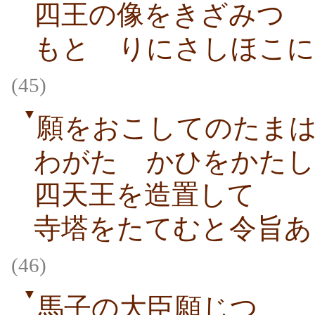
四王の像をきざみつゝ
もとゞりにさしほこに
(45)
▼
願をおこしてのたま
わがたゝかひをかたし
四天王を造置して
寺塔をたてむと令旨あ
(46)
▼
馬子の大臣願じつゝ