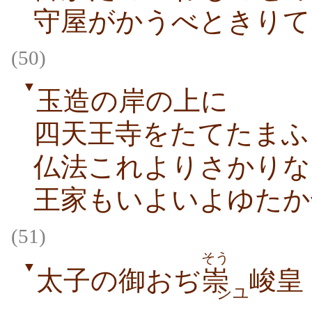
守屋がかうべときりて
(50)
▼
玉造の岸の上に
四天王寺をたてたまふ
仏法これよりさかりな
王家もいよいよゆたか
(51)
そう
▼
太子の御おぢ
崇
峻皇
シユ