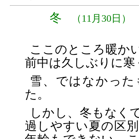
冬
（11月30日）
ここのところ暖か
前中は久しぶりに寒
雪、ではなかった
た。
しかし、冬もなく
過しやすい夏の区