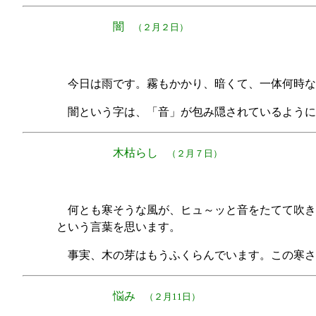
闇
（２月２日）
今日は雨です。霧もかかり、暗くて、一体何時な
闇という字は、「音」が包み隠されているように
木枯らし
（２月７日）
何とも寒そうな風が、ヒュ～ッと音をたてて吹き
という言葉を思います。
事実、木の芽はもうふくらんでいます。この寒さ
悩み
（２月11日）