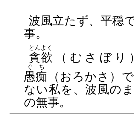
波風立たず、平穏
事。
とんよく
貪欲
（むさぼり
ぐち
愚痴
（おろかさ）で
ない私を、波風の
の無事。