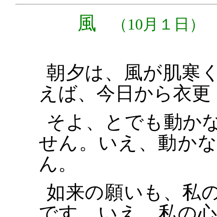
風
（10月１日）
朝夕は、風が肌寒
えば、今日から衣更
そよ、とでも動か
せん。いえ、動か
ん。
如来の願いも、私
です。いえ、私の