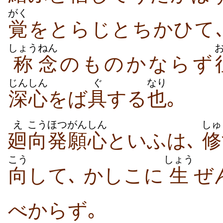
がく
覚
をとらじとちかひて､
しょう
ねん
称
念
のものかならず
じんしん
ぐ
なり
深心
をば
具
する
也
｡
え
こう
ほつがん
しん
しゅ
廻
向
発願
心
といふは､
修
こう
しょう
向
して､ かしこに
生
ぜ
べからず｡