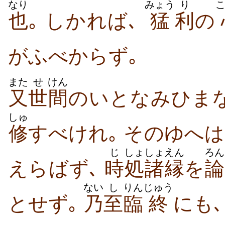
なり
みょう
り
也
｡ しかれば､
猛
利
の
がふべからず｡
また
せ
けん
又
世
間
のいとなみひま
しゅ
修
すべけれ｡ そのゆへは､
じ
しょ
しょえん
ろん
えらばず､
時
処
諸縁
を
論
ない
し
りん
じゅう
とせず｡
乃
至
臨
終
にも､