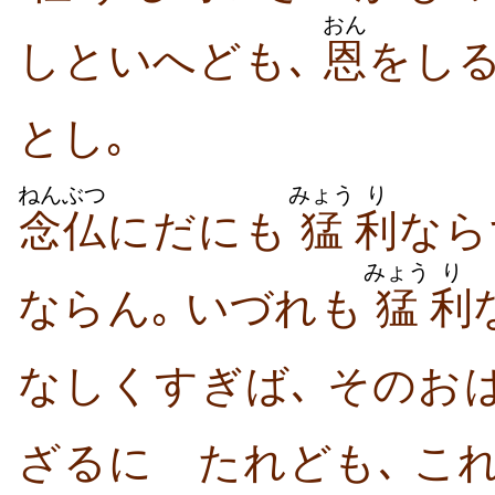
おん
しといへども､
恩
をし
とし｡
ねんぶつ
みょう
り
念仏
にだにも
猛
利
なら
みょう
り
ならん｡ いづれも
猛
利
なしくすぎば､ そのお
ざるにゝたれども､ こ