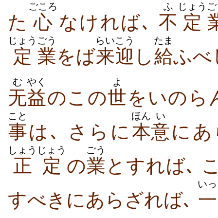
ごころ
ふ
じょう
ご
た
心
なければ､
不
定
じょう
ごう
らいこう
たま
定
業
をば
来迎
し
給
ふべ
む
やく
よ
无
益
のこの
世
をいのら
こと
ほん
い
事
は､ さらに
本
意
にあ
しょうじょう
ごう
正定
の
業
とすれば､ 
いっ
すべきにあらざれば､
一