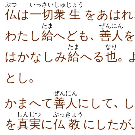
ぶつ
いっさい
しゅ
じょう
仏
は
一切
衆
生
をあはれ
たま
ぜんにん
わたし
給
へども､
善人
たま
なり
はかなしみ
給
へる
也
｡ 
とし｡
ぜんにん
かまへて
善人
にして､ 
しんじつ
ぶっ
きょう
を
真実
に
仏
教
にしたが