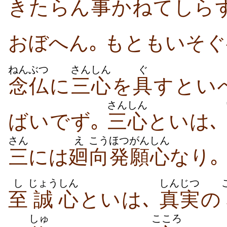
きたらん
事
かねてしら
おぼへん｡ もともいそぐ
ねんぶつ
さんしん
ぐ
念仏
に
三心
を
具
すとい
さんしん
ばいでず｡
三心
といは､
さん
え
こう
ほつがん
しん
三
には
廻
向
発願
心
なり｡
し
じょう
しん
しんじつ
至
誠
心
といは､
真実
の
しゅ
こころ