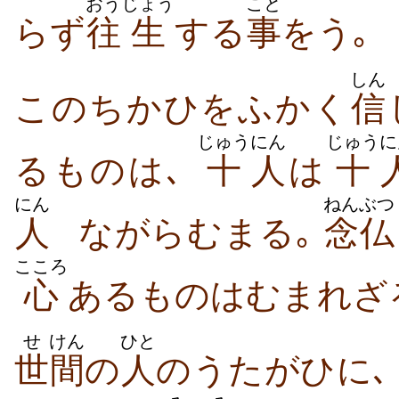
おう
じょう
こと
らず
往
生
する
事
をう｡
しん
このちかひをふかく
信
じゅう
にん
じゅう
に
るものは､
十
人
は
十
にん
ねんぶつ
人
ながらむまる｡
念仏
こころ
心
あるものはむまれざ
せ
けん
ひと
世
間
の
人
のうたがひに