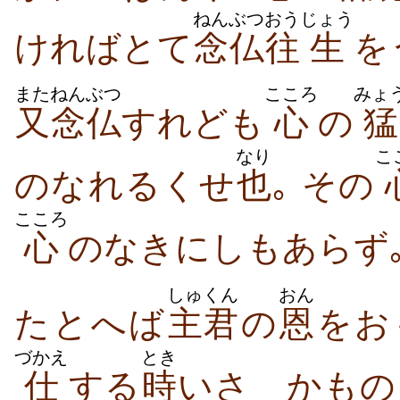
ねんぶつ
おう
じょう
ければとて
念仏
往
生
を
また
ねんぶつ
こころ
みょ
又
念仏
すれども
心
の
猛
なり
こ
のなれるくせ
也
｡ その
こころ
心
のなきにしもあらず
しゅくん
おん
たとへば
主君
の
恩
をお
づかえ
とき
仕
する
時
いさゝかもの