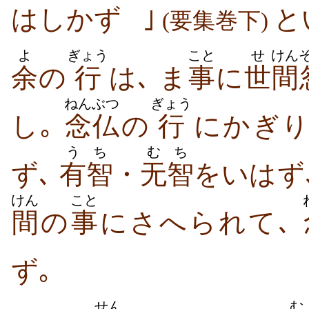
はしかず
｣
と
(要集巻下)
よ
ぎょう
こと
せ
けん
余
の
行
は､ ま
事
に
世
間
ねんぶつ
ぎょう
し｡
念仏
の
行
にかぎり
うち
むち
ず､
有智
・
无智
をいはず
けん
こと
間
の
事
にさへられて､
ず｡
せん
む