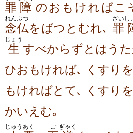
罪
障
のおもければこ
ねんぶつ
ざい
し
念仏
をばつとむれ､
罪
じょう
生
すべからずとはうた
ひおもければ､ くすり
もければとて､ くすり
かいえむ｡
じゅう
あく
ご
ぎゃく