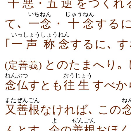
十
悪
・
五
逆
をつくれ
いちねん
じゅう
ねん
て､
一念
・
十
念
する
いっ
しょう
しょう
ねん
｢
一
声
称
念
するに､ 
とのたまへり｡
(定善義)
ねんぶつ
おう
じょう
念仏
すとも
往
生
すべか
また
ぜんごん
ね
又
善根
なければ､ この
よ
ぜんごん
んとす､
余
の
善根
おほく