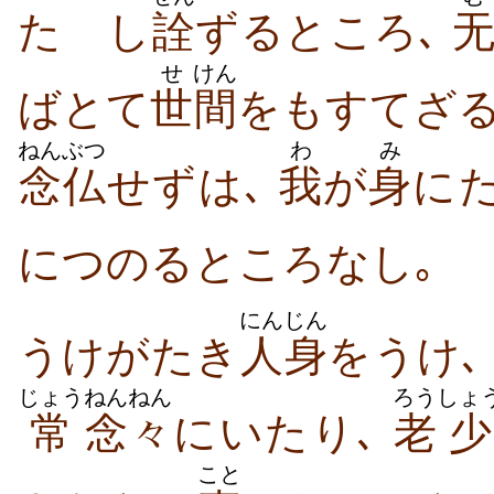
たゞし
詮
ずるところ､
せ
けん
ばとて
世
間
をもすてざ
ねんぶつ
わ
み
念仏
せずは､
我
が
身
に
につのるところなし｡
にんじん
うけがたき
人身
をうけ､
じょう
ねんねん
ろう
しょ
常
念々
にいたり､
老
少
こと