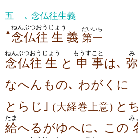
五
､ 念仏往生義
ねんぶつ
おう
じょう
だいいち
▲
念仏
往
生
義
第一
ねんぶつ
おう
じょう
もうす
こと
み
念仏
往
生
と
申
事
は､
弥
なへんもの､ わがくに
とらじ｣
とち
(大経巻上意)
たま
み
給
へるがゆへに､ この