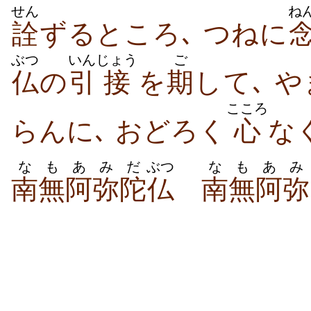
せん
ね
詮
ずるところ､ つねに
ぶつ
いん
じょう
ご
仏
の
引
接
を
期
して､ 
こころ
らんに､ おどろく
心
な
なも
あ
みだ
ぶつ
なも
あ
み
南無
阿
弥陀
仏
南無
阿
弥