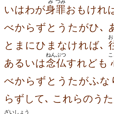
み
つみ
いはわが
身
罪
おもければ
べからずとうたがひ､ 
お
とまにひまなければ､
ねんぶつ
こ
あるいは
念仏
すれども
べからずとうたがふなり
らずして､ これらのう
ざい
しょう