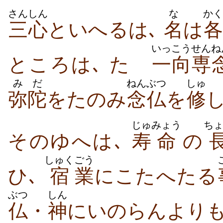
さんしん
な
かく
三心
といへるは､
名
は
各
いっこう
せんね
ところは､ たゞ
一向
専
みだ
ねんぶつ
しゅ
弥陀
をたのみ
念仏
を
修
じゅ
みょう
ち
そのゆへは､
寿
命
の
しゅく
ごう
ひ､
宿
業
にこたへたる
ぶつ
しん
仏
・
神
にいのらんよりも