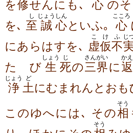
を
修
せんにも､
心
のそ
し
じょう
しん
こころ
を､
至
誠
心
といふ｡
心
こけ
ふ
じ
にあらはすを､
虚仮
不
しょう
じ
さんがい
かえ
たゝび
生
死
の
三界
に
返
じょう
ど
浄
土
にむまれんとおも
そう
このゆへには､ その
相
そう