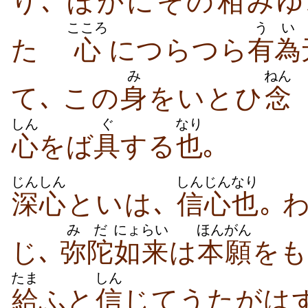
り､ ほかにその
相
みゆ
こころ
うい
たゞ
心
につらつら
有為
み
ねん
て､ この
身
をいとひ
念
しん
ぐ
なり
心
をば
具
する
也
｡
じんしん
しんじん
なり
深心
といは､
信心
也
｡ 
みだ
にょらい
ほんがん
じ､
弥陀
如来
は
本願
をも
たま
しん
給
ふと
信
じてうたがは