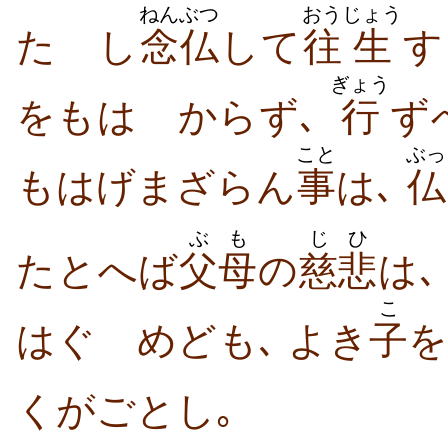
ねんぶつ
おう
じょう
たゞし
念仏
して
往
生
す
ぎょう
をもはゞからず､
行
ず
こと
ぶっ
もはげまざらん
事
は､
仏
ぶも
じひ
たとへば
父母
の
慈悲
は､
こ
はぐゝめども､ よき
子
を
くがごとし｡