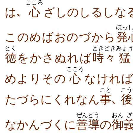
こころ
は､
心
ざしのしるしな
ほっ
このめばおのづから
発
とく
ときどき
みょ
徳
をかさぬれば
時々
猛
こころ
めよりその
心
なけれ
こと
こう
たづらにくれなん
事
､
後
ぜんどう
おん
ぎ
なかんづくに
善導
の
御