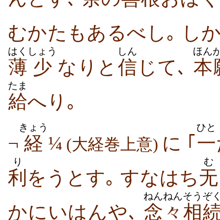
むかたもあるべし｡ し
はく
しょう
しん
ほん
薄
少
なりと
信
じて､
本
たま
給
へり｡
きょう
ひと
¬
経
¼
に ｢
一
(大経巻上意)
り
む
利
をうとす｡ すなはち
无
ねんねん
そうぞ
かにいはんや､
念々
相