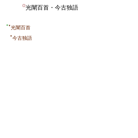
◎
光闡百首・今古独語
*
▼
光闡百首
▼
今古独語