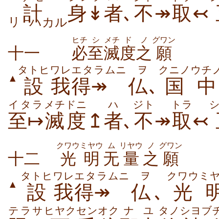
計
身↡
者
､
不
↠
取
↢
リ
ハカル
ヒチ
シ
メチ
ド
ノ
グワン
十一
必
至
滅
度
之
願
タトヒ
ワレ
エタラムニ
ヲ
クニノ
ウチ
▲
設
我
得↠
仏
､
国
中
イタラ
メチドニ
ハ
ジト
トラ
至↦
滅度
↥
者
､
不
↠
取
↢
クワウミヤウ
ム
リヤウ
ノ
グワン
十二
光明
无
量
之
願
タトヒ
ワレ
エタラムニ
ヲ
クワウミ
▲
設
我
得↠
仏
､
光
テラサ
ヒヤク
センオク
ナユ
タノ
シヨブ