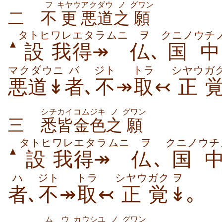
フ
キヤウ
アクダウ
ノ
グワン
二
不
更
悪道
之
願
タトヒ
ワレ
エタラムニ
ヲ
クニノ
ウチ
▲
設
我
得↠
仏
､
国
中
マクダウニ
バ
ジト
トラ
シヤウ
ガ
悪道↡
者
､
不
↠
取
↢
正
シチカイ
コムジキ
ノ
グワン
三
悉皆
金色
之
願
タトヒ
ワレ
エタラムニ
ヲ
クニノ
ウチ
▲
設
我
得↠
仏
､
国
ハ
ジト
トラ
シヤウ
ガク
ヲ
者
､
不
↠
取
↢
正
覚
↡
｡
ムウ
カウシユ
ノ
グワン