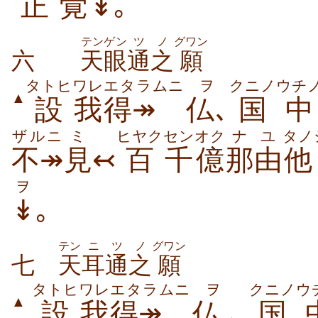
正
覚
↡
｡
テンゲン
ツ
ノ
グワン
六
天眼
通
之
願
タトヒ
ワレ
エタラムニ
ヲ
クニノ
ウチ
▲
設
我
得↠
仏
､
国
中
ザルニ
ミ
ヒヤク
センオク
ナユ
タノ
不↠
見
↢
百
千億
那由
他
ヲ
↡
｡
テン
ニ
ツ
ノ
グワン
七
天
耳
通
之
願
タトヒ
ワレ
エタラムニ
ヲ
クニノ
ウ
▲
設
我
得↠
仏
､
国