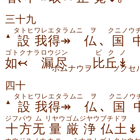
三十九
タトヒ
ワレ
エタラムニ
ヲ
クニノ
ウ
▲
設
我
得↠
仏
､
国
ゴトクナラ
ロウジン
ビク
ノ
如↢
漏尽
比丘
↡
ボムナウヲ
ツクセ
四十
タトヒ
ワレ
エタラムニ
ヲ
クニノ
ウ
▲
設
我
得↠
仏
､
国
ジフパウ
ム
リヤウ
ゴム
ジヤウ
ブチドヲ
十方
无
量
厳
浄
仏土