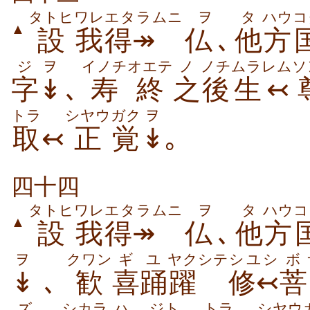
タトヒ
ワレ
エタラムニ
ヲ
タ
ハウ
コ
▲
設
我
得↠
仏
､
他
方
ジ
ヲ
イノチオエテ
ノ
ノチ
ムラレム
ソ
字
↡
､
寿終
之
後
生↢
トラ
シヤウ
ガク
ヲ
取
↢
正
覚
↡
｡
四十四
タトヒ
ワレ
エタラムニ
ヲ
タ
ハウ
コ
▲
設
我
得↠
仏
､
他
方
ヲ
クワン
ギ
ユ
ヤクシテ
シユシ
ボ
↡
､
歓
喜
踊
躍
修↢
菩
ズ
シカラ
ハ
ジト
トラ
シヤウ