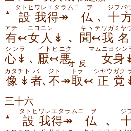
タトヒ
ワレ
エタラムニ
ヲ
ジフパ
▲
設
我
得↠
仏
､
十
アテ
ニヨニン
キヽテ
ワガ
ミヤ
有
↢
女人
↡､
聞↢
我
名
シンヲ
イトヒ
ニク
マム
ニヨシン
心↡
､
厭↢
悪
女身
オ反
カタチト
バ
ジト
トラ
シヤウ
ガク
像↡
者
､
不
↠
取
↢
正
覚
三十六
タトヒ
ワレ
エタラムニ
ヲ
ジ
▲
設
我
得↠
仏
､