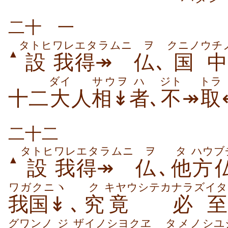
二十
一
タトヒ
ワレ
エタラムニ
ヲ
クニノ
ウチ
▲
設
我
得↠
仏
､
国
中
ダイ
サウヲ
ハ
ジト
トラ
十二
大
人
相↡
者
､
不
↠
取
二十二
タトヒ
ワレ
エタラムニ
ヲ
タ
ハウ
ブ
▲
設
我
得↠
仏
､
他
方
ワガクニヽ
ク
キヤウシテ
カナラズ
イタ
我国↡
､
究
竟
必
至
グワンノ
ジ
ザイノ
シヨクヱ
タメノ
シユ