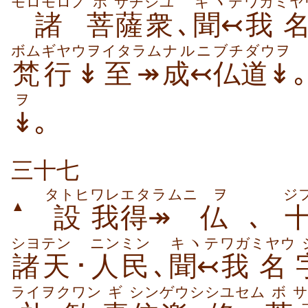
モロモロノ
ボ
サチ
シユ
キヽテ
ワガ
ミヤ
諸
菩
薩
衆
､
聞↢
我
ボム
ギヤウヲ
イタラム
ナルニ
ブチダウヲ
梵
行↡
至↠
成↢
仏道↡
ヲ
↡
｡
三十七
タトヒ
ワレ
エタラムニ
ヲ
ジ
▲
設
我
得↠
仏
､
シヨテン
ニンミン
キヽテ
ワガ
ミヤウ
諸天
･
人民
､
聞↢
我
名
ライヲ
クワン
ギ
シン
ゲウシ
シユセム
ボ
サ