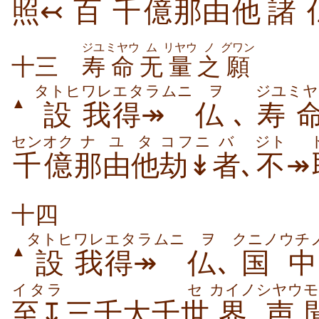
照↢
百
千億
那由
他
諸
ジユ
ミヤウ
ム
リヤウ
ノ
グワン
十三
寿
命
无
量
之
願
タトヒ
ワレ
エタラムニ
ヲ
ジユ
ミヤ
▲
設
我
得↠
仏
､
寿
センオク
ナユ
タ
コフニ
バ
ジト
千億
那由
他
劫↡
者
､
不
↠
十四
タトヒ
ワレ
エタラムニ
ヲ
クニノ
ウチ
▲
設
我
得↠
仏
､
国
中
イタラ
セ
カイノ
シヤウ
モ
至↧
三千大千
世
界
声