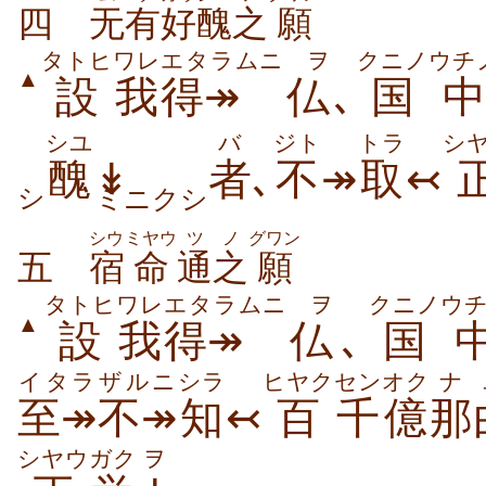
四
无有
好醜
之
願
タトヒ
ワレ
エタラムニ
ヲ
クニノ
ウチ
▲
設
我
得↠
仏
､
国
中
シユ
バ
ジト
トラ
シ
醜
↡
者
､
不
↠
取
↢
シ
ミニクシ
シウ
ミヤウ
ツ
ノ
グワン
五
宿
命
通
之
願
タトヒ
ワレ
エタラムニ
ヲ
クニノ
ウ
▲
設
我
得↠
仏
､
国
イタラ
ザルニ
シラ
ヒヤク
センオク
ナ
至↠
不↠
知
↢
百
千億
那
シヤウ
ガク
ヲ