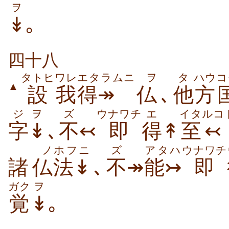
ヲ
↡
｡
四十八
タトヒ
ワレ
エタラムニ
ヲ
タ
ハウ
コ
▲
設
我
得↠
仏
､
他
方
ジ
ヲ
ズ
ウナワチ
エ
イタルコ
字
↡
､
不
↢
即
得
↟
至
ノ
ホフニ
ズ
アタハ
ウナワチ
諸
仏
法↡
､
不
↠
能↣
即
ガク
ヲ
覚
↡
｡