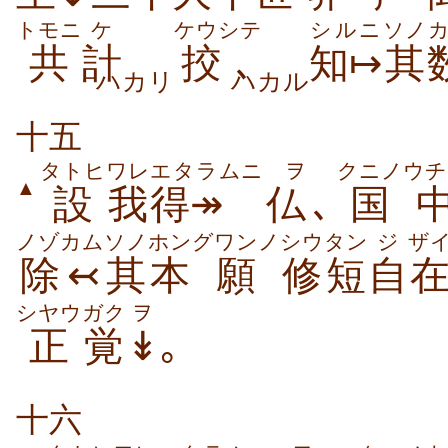
トモニ
ケ
ケウシテ
シルニ
ソノ
共
計
挍､
知↦
其
ハカリ
ハカル
十五
タトヒ
ワレ
エタラムニ
ヲ
クニノ
ウチ
▲
設
我
得↠
仏
､
国
ノゾカム
ソノ
ホン
グワンノ
シウタン
ジ
ザ
除↢
其
本
願
修短
自
シヤウ
ガク
ヲ
正
覚
↡
｡
十六