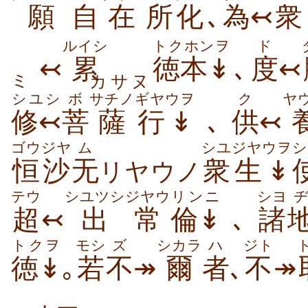
願
自
在
所化
､
為↢
衆
ルイシ
トクホンヲ
ド
↢
累
徳本↡
､
度
↢
ミ
カサヌ
シユシ
ボ
サチノ
ギヤウヲ
ク
ヤ
修↢
菩
薩
行↡
､
供
↢
ゴウジヤ
ム
シユ
ジヤウヲ
シ
恒沙
无
衆
生↡
リヤウノ
テウ
シユツシ
ジヤウ
リンニ
シヨ
超
↢
出
常
倫↡
､
諸
トクヲ
モシ
ズ
シカラ
ハ
ジト
徳↡
｡
若
不
↠
爾
者
､
不
↠