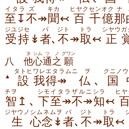
イタラ
ズ
キカ
ヒヤク
センオク
ナ
至↧
不
↠
聞
↢
百
千億
那
ジユジセ
バ
ジト
トラ
シヤウ
ガ
受持
↡
者
､
不
↠
取
↢
正
タ
シム
ツ
ノ
グワン
八
他
心
通
之
願
タトヒ
ワレ
エタラムニ
ヲ
クニノ
ウ
▲
設
我
得↠
仏
､
国
チヲ
シモ
イタラ
ザルニ
シラ
ヒヤ
智
↥､
下
至↠
不↠
知
↢
ジヤウノ
シムネムヲ
バ
ジト
トラ
生
心念↡
者
､
不
↠
取
↢