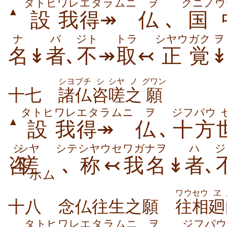
タトヒ
ワレ
エタラムニ
ヲ
クニノ
ウ
▲
設
我
得↠
仏
､
国
ナ
バ
ジト
トラ
シヤウ
ガク
ヲ
名
↡
者
､
不
↠
取
↢
正
覚
シヨブチ
シ
シヤ
ノ
グワン
十七
諸仏
咨
嗟
之
願
タトヒ
ワレ
エタラムニ
ヲ
ジフパウ
▲
設
我
得↠
仏
､
十方
シ
シヤ
シテ
シヤウセ
ワガナヲ
ハ
ジ
咨
嗟
､
称↢
我名
↡
者
､
ホム
ワウセウ
ヱ
十八 念仏往生之願
往相
廻
タトヒ
ワレ
エタラムニ
ヲ
ジフパウ