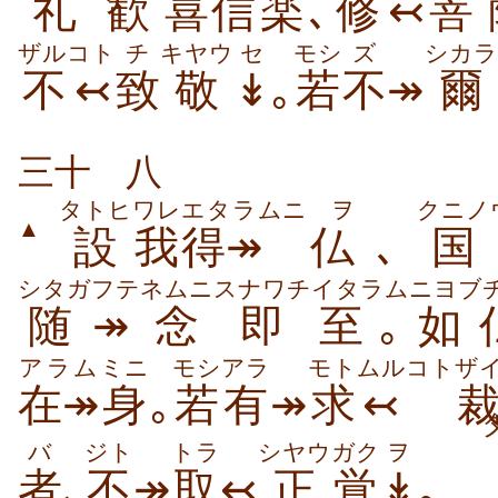
礼
歓
喜
信
楽､
修↢
菩
ザルコト
チ
キヤウ
セ
モシ
ズ
シカラ
不↢
致
敬
↡
｡
若
不
↠
爾
三十
八
タトヒ
ワレ
エタラムニ
ヲ
クニノ
▲
設
我
得↠
仏
､
国
シタガフテ
ネムニ
スナワチ
イタラム
ニヨブ
随↠
念
即
至｡
如
アラム
ミニ
モシ
アラ
モトムルコト
ザ
在↠
身
｡
若
有
↠
求↢
バ
ジト
トラ
シヤウ
ガク
ヲ
者
､
不
↠
取
↢
正
覚
↡
｡