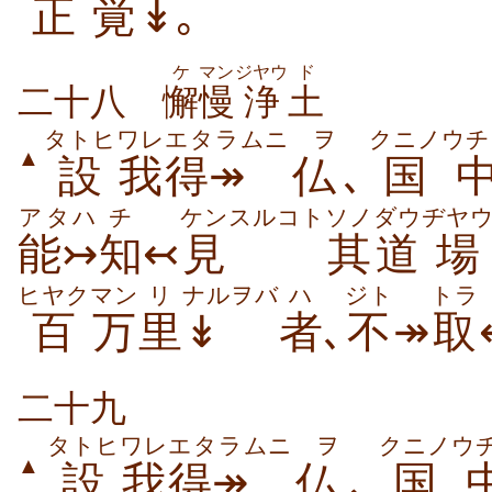
正
覚
↡
｡
ケ
マン
ジヤウ
ド
二十八
懈
慢
浄
土
タトヒ
ワレ
エタラムニ
ヲ
クニノ
ウチ
▲
設
我
得↠
仏
､
国
アタハ
チ
ケンスルコト
ソノ
ダウ
ヂヤ
能↣
知
↢
見
其
道
場
ヒヤク
マン
リ
ナルヲバ
ハ
ジト
トラ
百
万
里
↡
者
､
不
↠
取
二十九
タトヒ
ワレ
エタラムニ
ヲ
クニノ
ウ
▲
設
我
得↠
仏
､
国