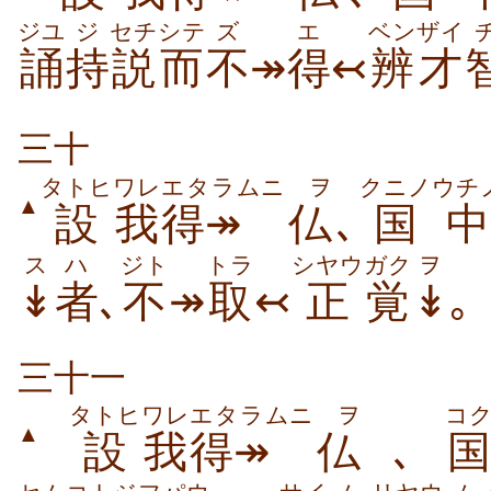
ジユ
ジ
セチ
シテ
ズ
エ
ベンザイ
誦
持
説
而
不
↠
得
↢
辨才
三十
タトヒ
ワレ
エタラムニ
ヲ
クニノ
ウチ
▲
設
我
得↠
仏
､
国
中
ス
ハ
ジト
トラ
シヤウ
ガク
ヲ
↡
者
､
不
↠
取
↢
正
覚
↡
｡
三十一
タトヒ
ワレ
エタラムニ
ヲ
コ
▲
設
我
得↠
仏
､
国