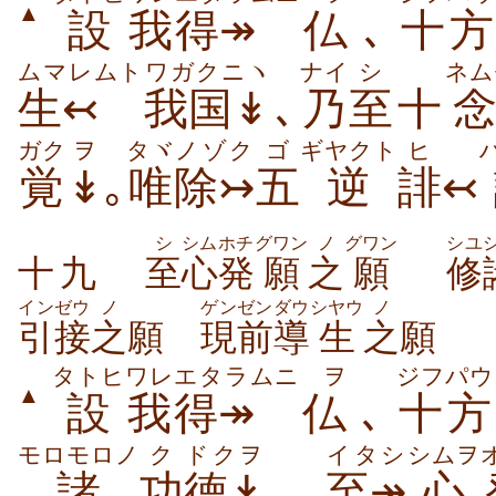
▲
設
我
得↠
仏
､
十方
ムマレムト
ワガクニヽ
ナイ
シ
ネム
生↢
我国↡
､
乃
至
十
念
ガク
ヲ
タヾ
ノゾク
ゴ
ギヤクト
ヒ
覚
↡
｡
唯
除↣
五
逆
誹
↢
シ
シム
ホチ
グワン
ノ
グワン
シユ
十九
至
心
発
願
之
願
修
インゼウ
ノ
ゲンゼン
ダウ
シヤウ
ノ
引接
之
願
現前
導
生
之
願
タトヒ
ワレ
エタラムニ
ヲ
ジフパウ
▲
設
我
得↠
仏
､
十方
モロモロノ
ク
ドクヲ
イタシ
シムヲ
諸
功
徳↡
､
至↠
心