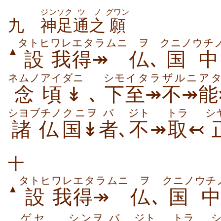
ジンソク
ツ
ノ
グワン
九
神足
通
之
願
タトヒ
ワレ
エタラムニ
ヲ
クニノ
ウチ
▲
設
我
得↠
仏
､
国
中
ネムノ
アイダニ
シモ
イタラ
ザルニ
ア
念
頃↡
､
下
至↠
不↠
能
シヨブチノ
クニヲ
バ
ジト
トラ
シ
諸仏
国↡
者
､
不
↠
取
↢
十
タトヒ
ワレ
エタラムニ
ヲ
クニノ
ウチ
▲
設
我
得↠
仏
､
国
中
ゲ セ
シンヲ
バ
ジト
トラ