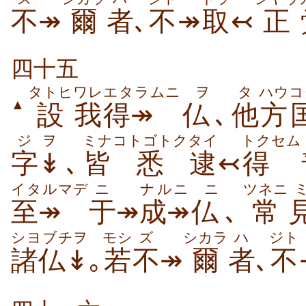
不
↠
爾
者
､
不
↠
取
↢
正
四十五
タトヒ
ワレ
エタラムニ
ヲ
タ
ハウ
コ
▲
設
我
得↠
仏
､
他
方
ジ
ヲ
ミナ
コトゴトク
タイ
トクセム
字
↡
､
皆
悉
逮
↢
得
イタルマデ
ニ
ナルニ
ニ
ツネニ
至↠
于
↠
成↠
仏
､
常
シヨブチヲ
モシ
ズ
シカラ
ハ
ジト
諸仏↡
｡
若
不
↠
爾
者
､
不