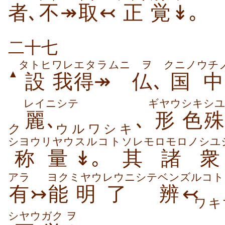
者
､
不
↠
取
↢
正
覚
↡
｡
二十七
タトヒ
ワレ
エタラムニ
ヲ
クニノ
ウチ
▲
設
我
得↠
仏
､
国
中
レイ
ニシテ
ギヤウ
シキ
シ
麗
､
､
形
色
ク
ウルワシキ
シヨウリヤウ
スルコト
ソレ
モロモロノ
シユ
称量
↡｡
其
諸
衆
アラ
ヨク
ミヤウ
レウニシテ
ベンズルコト
有
↣
能
明
了
辨↢
ワキ
シヤウ
ガク
ヲ