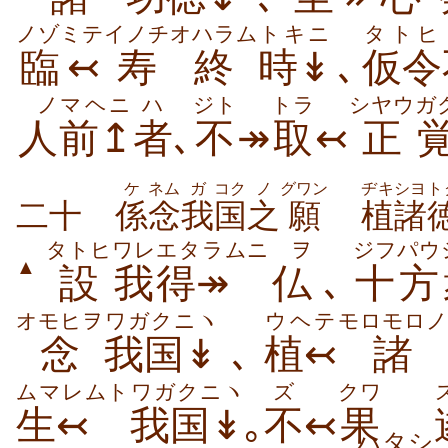
ノゾミテ
イノチ
オハラム
トキニ
タトヒ
臨↢
寿
終
時↡
､
仮令
ノ
マヘニ
ハ
ジト
トラ
シヤウ
ガ
人
前↥
者
､
不
↠
取
↢
正
ケ
ネム
ガ
コク
ノ
グワン
ヂキシヨ
ト
二十
係
念
我
国
之
願
植諸
タトヒ
ワレ
エタラムニ
ヲ
ジフパウ
▲
設
我
得↠
仏
､
十方
オモヒヲ
ワガクニヽ
ウヘテ
モロモロノ
念
我国↡
､
植↢
諸
ムマレムト
ワガクニヽ
ズ
クワ
生↢
我国↡
｡
不
↢
果
ハタシ