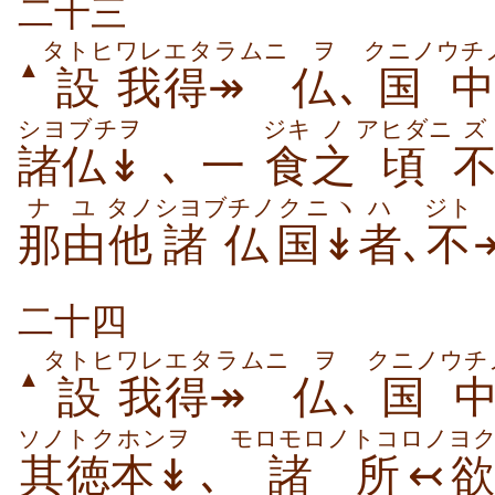
二十三
タトヒ
ワレ
エタラムニ
ヲ
クニノ
ウチ
▲
設
我
得↠
仏
､
国
中
シヨブチヲ
ジキ
ノ
アヒダニ
ズ
諸仏↡
､一
食
之
頃
ナユ
タノ
シヨブチノ
クニヽ
ハ
ジト
那由
他
諸仏
国↡
者
､
不
二十四
タトヒ
ワレ
エタラムニ
ヲ
クニノ
ウチ
▲
設
我
得↠
仏
､
国
ソノ
トクホンヲ
モロモロノ
トコロノ
ヨ
其
徳本↡
､
諸
所↢
欲