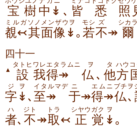
ホウジユノ
ナカニ
ミナ
コトゴトク
セウ
宝樹
中↡
､
皆
悉
照
ミルガ
ソノ
メンザウヲ
モシ
ズ
シカ
覩↢
其
面像↡
｡
若
不
↠
爾
四十一
タトヒ
ワレ
エタラムニ
ヲ
タ
ハウ
コ
▲
設
我
得↠
仏
､
他
方
ジ
ヲ
イタルマデ
ニ
エムニ
ブチヲ
字
↡
､
至↠
于
↠
得↠
仏､
ハ
ジト
トラ
シヤウ
ガク
ヲ
者
､
不
↠
取
↢
正
覚
↡
｡