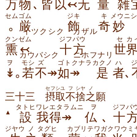
万物
､
皆
以
↢
无
量
雑
セム
ゴム
ジキ
キ
メウニ
｡
厳
飾
奇
イツクシク
カザル
クン
ゼム
ジフパウ
セ
カ
熏
↢
十方
世
カウバシク
ニホフナリ
ヲ
モシ
ズ
ゴトクナラ
カクノ
ハ
↡
｡
若
不
↠
如↠
是
者
､
セフシユ
フ
シヤ
ノ
三十三
摂取
不
捨
之
願
タトヒ
ワレ
エタラムニ
ヲ
ジフパ
▲
設
我
得↠
仏
､
十
ジヤウ
ノ
タグヒ
カブリテ
ワガ
クワウミ