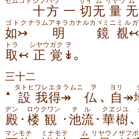
セムコト
ジフパウ
サイ
ム
リヤウ
ム
十方
一
切
无
量
无
ゴトク
ナラム
アキラカナル
カヾミニ
ミルガ
如↣
明
鏡
覩
トラ
シヤウ
ガク
ヲ
取
↢
正
覚
↡
｡
三十二
タトヒ
ワレ
エタラムニ
ヲ
ヨリ
▲
設
我
得↠
仏
､
自
↠
デン
ロウ
クワン
チル
クヱジユ
殿
･
楼
観
･
池流
･
華樹
､
マンモチ
ミナ
モテ
ム
リヤウノ
ザフポ