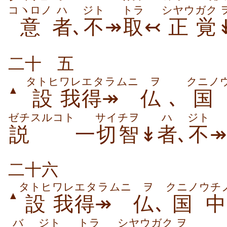
コヽロノ
ハ
ジト
トラ
シヤウ
ガク
意
者
､
不
↠
取
↢
正
覚
二十
五
タトヒ
ワレ
エタラムニ
ヲ
クニノ
▲
設
我
得↠
仏
､
国
ゼチスルコト
サイ
チヲ
ハ
ジト
説
一
切
智
↡
者
､
不
↠
二十六
タトヒ
ワレ
エタラムニ
ヲ
クニノ
ウチ
▲
設
我
得↠
仏
､
国
中
バ
ジト
トラ
シヤウ
ガク
ヲ