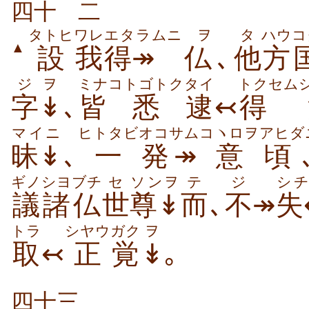
四十
二
タトヒ
ワレ
エタラムニ
ヲ
タ
ハウ
コ
▲
設
我
得↠
仏
､
他
方
ジ
ヲ
ミナ
コトゴトク
タイ
トクセム
字
↡
､
皆
悉
逮
↢
得
マイニ
ヒトタビ
オコサム
コヽロヲ
アヒダ
昧↡
､
一
発↠
意
頃
ギノ
シヨブチ
セ
ソンヲ
テ
ジ
シ
議
諸仏
世
尊↡
而
､
不
↠
失
トラ
シヤウ
ガク
ヲ
取
↢
正
覚
↡
｡
四十三