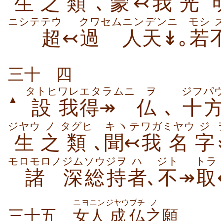
生
之
類
､
蒙↢
我
光
ニシテ
テウ
クワ
セム
ニンデンニ
モシ
超
↢
過
人天↡
｡
若
三十
四
タトヒ
ワレ
エタラムニ
ヲ
ジフパ
▲
設
我
得↠
仏
､
十
ジヤウ
ノ
タグヒ
キヽテ
ワガ
ミヤウ
ジ
生
之
類
､
聞↢
我
名
字
モロモロノ
ジム
ソウジヲ
ハ
ジト
トラ
諸
深
総持
者
､
不
↠
取
ニヨニン
ジヤウ
ブチ
ノ
三十五
女人
成
仏
之
願