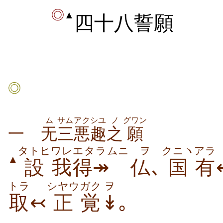
◎
▲
四十八誓願
◎
ム
サム
アクシユ
ノ
グワン
一
无
三
悪趣
之
願
タトヒ
ワレ
エタラムニ
ヲ
クニヽ
アラ
▲
設
我
得↠
仏
､
国
有
トラ
シヤウ
ガク
ヲ
取
↢
正
覚
↡
｡