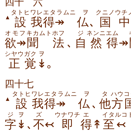
四十
六
タトヒ
ワレ
エタラムニ
ヲ
クニノ
ウチ
▲
設
我
得↠
仏
､
国
中
オモフ
キカムト
ホフ
ジ
ネンニ
エム
欲↠
聞
法
､
自
然
得
↠
シヤウ
ガク
ヲ
正
覚
↡
｡
四十七
タトヒ
ワレ
エタラムニ
ヲ
タ
ハウ
コ
▲
設
我
得↠
仏
､
他
方
ジ
ヲ
ズ
ウナワチ
エ
イタルコ
字
↡
､
不
↢
即
得
↟
至