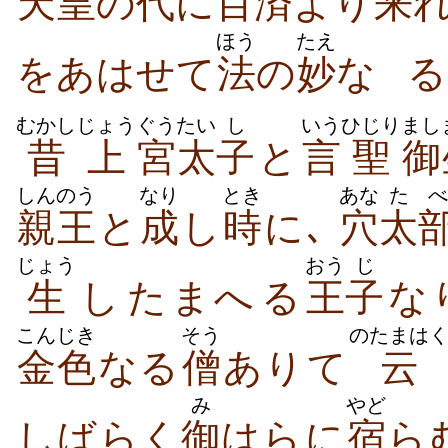
天皇
の
代
に
百済
より
来
れ
ほう
たえ
を​あはせ​て
法
の
妙
な
る
むかし
じょう
ぐう
たい
し
いう
ひじり
まし
昔
上
宮
太
子
と
言
聖
御
しんのう
なり
とき
あな
たべ
親王
と
成
し
時
に､
穴
太
じょう
おう
じ
生
し​たまへ​る
王
子
な
こんじき
そう
のたまは
金色
なる
僧
あり​て
云
み
やど
しばらく
御
はら​に
宿
ら​