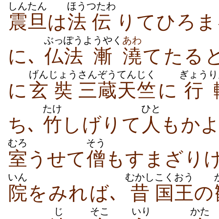
しんたん
ほう
つたわ
震旦
は
法
伝
り​て​ひろ
ぶっぽう
ようやく
あわ
に､
仏法
漸
澆
て​たる​
げん
じょう
さんぞう
てんじく
ぎょう
り
に
玄
奘
三蔵
天竺
に
行
たけ
ひと
ち､
竹
しげり​て
人
も​かよ
むろ
そう
室
うせ​て
僧
も​すま​ざり​
いん
むかし
こくおう
院
を​みれ​ば､
昔
国王
の
じ
そこ
いり
かた