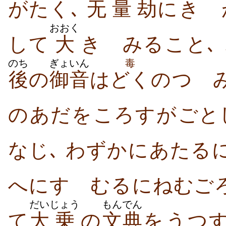
がたく､
无
量
劫
に​きゝ
おおく
して​
大
きゝみる​こと､
のち
ぎょいん
毒
後
の
御音
は​
どく
の​つゞ
の​あだ​を​ころす​が​ご
なじ､ わずかに​あたる​
へに​すゝむる​に​ねむご
だい
じょう
もんでん
て
大
乗
の
文典
を​うつす