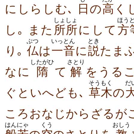
に​しら​しむ､
日
の
高
く​
しょしょ
ほう
し｡ また
所所
に​して
方
ぶつ
いっとん
とき
り｡
仏
は
一音
に
説
たまふ
したがひ
さとり
な​に
隋
て
解
を​うる​
そうもく
だ
ぐ​と​いへども､
草木
の
ころ​おなじから​ざる​が​
はんにゃ
くう
おしう