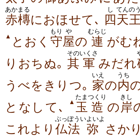
あかまる
し
てんの
赤槫
に​おほせ​て､
四
天
もり
や
むらじ
▲
とおく
守
屋
の
連
が​む
その
いくさ
り​おち​ぬ｡
其
軍
みだれ
いえ
うち
うべ​を​きり​つ｡
家
の
内
たま
つくり
きし
▲
と​なし​て､
玉
造
の
岸
ぶっぽう
いよいよ
これ​より
仏法
弥
さか