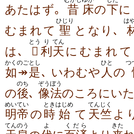
あたは​ず｡
昔
床
の
下
に
ひじり
は
むまれ​て
聖
と​なり､
とう
り
てん
は､

利
天
に​むまれ​て
かくのごとし
ひと
つ
如↠是
､ いわむや
人
の
のち
ぞうぼう
の
後
､
像法
の​ころ​に​い
めいてい
とき
はじめ
てんじく
明帝
の
時
始
て
天竺
よ
てんのう
よ
くだら
きた