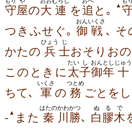
もり
や
おお
むらじ
おへ
も
▲
守
屋
の
大
連
を
追
と｡
おん
いくさ
つき​ふせぐ｡
御
戦
､ そ
ひょう
じ
かたの
兵
士
おそり​おの
たい
し
おんとし
じゅう
この​とき​に
太
子
御年
十
いくさ
つとめ
ち​て､
軍
の
務
ごと​を​
はたの
かわかつ
ぬるで
▲
-
また
秦
川勝
､
白膠木