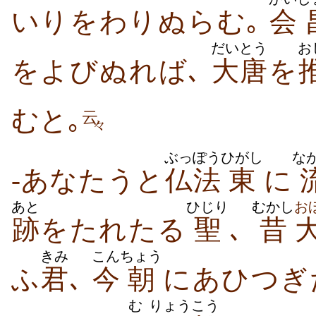
いり​をわり​ぬ​らむ｡
会
だいとう
お
をよび​ぬれ​ば､
大唐
を
む​と｡
云
々
ぶっぽう
ひがし
な
-あな​たうと
仏法
東
に
あと
ひじり
むかし
お
跡
を​たれ​たる
聖
､
昔
きみ
こん
ちょう
ふ
君
､
今
朝
に​あひ​つぎ
む
りょう
こう