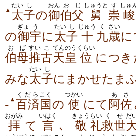
たい
し
おん
おじ
しゅうと
す
しゅ
▲
太
子
の
御
伯父
舅
崇
峻
ぎょ
う
たい
し
じゅう
く
さい
の
御
宇
に
太
子
十
九
歳
に
おば
すい
こ
てんのう
くらい
伯母
推
古
天皇
位
に​つき
たい
し
みな
太
子
に​まかせ​たまふ
くだら
こく
つかい
あさ
▲
-
百済
国
の
使
にて
阿佐
おがみ
いはく
きょう
らい
くせ
だ
拝
て
言
､
敬
礼
救世