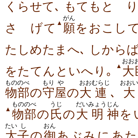
くら​せ​て､ もて​もとゞり​
がん
▲
さゝげ​て
願
を​おこし​
た​しめ​たまへ､ しから
おお
▲
を​たて​ん​と​いへ​り｡
大
もののべ
もり
や
おお
むらじ
おお
物部
の
守
屋
の
大
連
､
大
もののべ
うじ
だい
みょう
じん
▲
物部
の
氏
の
大
明
神
を
たい
し
おん
太
子
の
御
あぶみ​に​あた