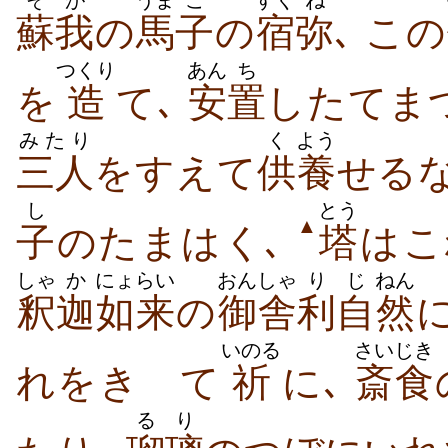
そが
うま
こ
すく
ね
蘇我
の
馬
子
の
宿
弥
､ この
つくり
あん
ち
を
造
て､
安
置
し​たてま
みたり
く
よう
三人
を​すえ​て
供
養
せる​
し
とう
▲
子
のたまはく､
塔
は​
しゃ
か
にょらい
おん
しゃ
り
じ
ねん
釈
迦
如来
の
御
舎
利
自
然
に
いのる
さいじき
れ​を​きゝて​
祈
に､
斎食
るり