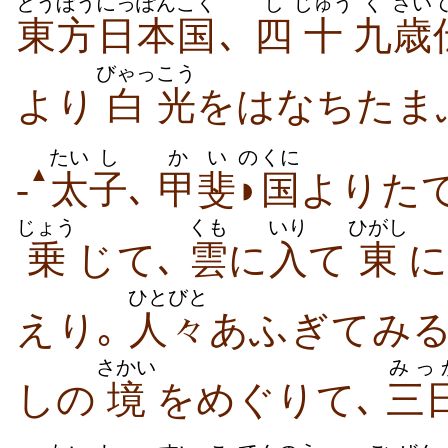
とうぼう
にっぽん
こく
し
じゅう
く
さい
東方
日本
国
､
四
十
九
歳
びゃっ
こう
より
白
光
を​はなち​たま
たい
し
かい
の
くに
▲
-
太
子
､
甲斐
◗
国
より​た
じょう
くも
いり
ひがし
乗
じ​て､
雲
に
入
て
東
に
ひとびと
え​り｡
人々
あふぎ​て​み
さかい
みっ
し​の
境
を​めぐり​て､
三