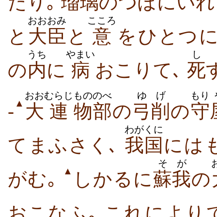
たり｡
瑠璃
の​つぼ​に​いれ
おおおみ
こころ
と
大臣
と
意
を​ひとつ​
うち
やまい
し
の
内
に
病
おこり​て､
死
おお
むらじ
もののべ
ゆげ
もり
▲
-
大
連
物部
の
弓削
の
守
わがくに
て​まふさく､
我国
には​
そが
▲
がむ｡
しかるに
蘇我
の
おこなふ｡ これ​に​より​