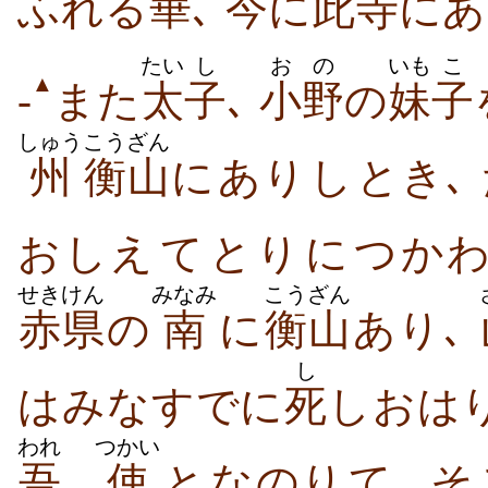
ふれ​る
華
､
今
に
此
寺
に​
たい
し
おの
いも
こ
▲
-
また
太
子
､
小野
の
妹
子
しゅう
こうざん
州
衡山
に​あり​し​とき､
おしえ​て​とり​に​つか
せきけん
みなみ
こうざん
赤県
の
南
に
衡山
あり､
し
は​みな​すでに
死
し​おはり
われ
つかい
吾
使
と​なのり​て､ そ