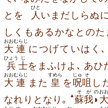
ひと
と​を
人
いまだ​しら​ぬ​
しく​も​ある​かな​と​の
おお
むらじ
大
連
に​つげ​て​いはく
ひょう
じ
兵
士
を​まふけ​よ､ あひ​
おお
むらじ
すめら
じゅ
そ
大
連
また
皇
を
呪
咀
し​
そが
の
お
▲
なれ​り​となり｡
蘇我
◗