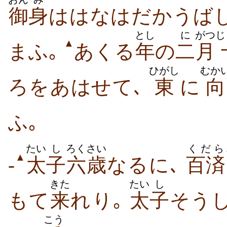
御
身
は​はなはだ​かうば
とし
に
がつ
じ
▲
まふ｡
あくる
年
の
二
月
ひがし
むか
ろ​を​あはせ​て､
東
に
向
ふ｡
たい
し
ろくさい
くだら
▲
-
太
子
六歳
なる​に､
百済
きた
たい
し
もて
来
れ​り｡
太
子
そうし
こう