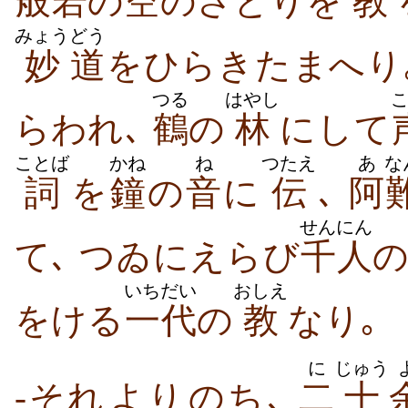
般若
の
空
の​さとり​を
教
みょう
どう
妙
道
を​ひらき​たまへ​り
つる
はやし
らわれ､
鶴
の
林
に​して
ことば
かね
ね
つたえ
あ
な
詞
を
鐘
の
音
に
伝
､
阿
せんにん
て､ つゐに​えらび
千人
いちだい
おしえ
をけ​る
一代
の
教
なり｡
に
じゅう
-それ​より​のち､
二
十