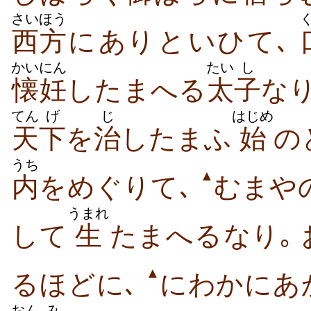
さいほう
西方
に​あり​と​いひ​て､
かいにん
たい
し
懐妊
し​たまへる
太
子
な
てん
げ
じ
はじめ
天
下
を
治
し​たまふ
始
の​
うち
▲
内
を​めぐり​て､
むまや​の
うまれ
して
生
たまへ​る​なり｡
▲
る​ほど​に､
にわかに​あ
おん
み