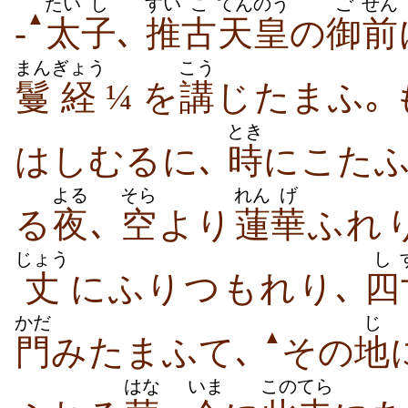
たい
し
すい
こ
てんのう
ご
ぜん
▲
-
太
子
､
推
古
天皇
の
御
前
まん
ぎょう
こう
鬘
経
¼ を
講
じ​たまふ｡
とき
は​しむる​に､
時
に​こたふ
よる
そら
れん
げ
る
夜
､
空
より
蓮
華
ふれ​
じょう
し
丈
に​ふり​つもれ​り､
四
かだ
じ
▲
門
み​たまふ​て､
その
地
はな
いま
この
てら