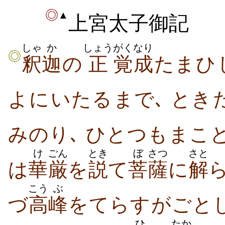
◎
▲
上宮太子御記
しゃ
か
しょう
がく
なり
◎
釈
迦
の
正
覚
成
たまひ​
よ​に​いたる​まで､ とき​
みのり､ ひとつ​も​まこと
け
ごん
とき
ぼ
さつ
さと
は
華
厳
を
説
て
菩
薩
に
解
ら
こう
ぶ
づ
高
峰
を​てらす​が​ごと
ひ
たか