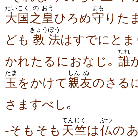
たいこく
の
おう
まも
大国
之
皇
ひろめ
守
り​た
きょう
ぼう
ども
教
法
は​すでに​とま
たれ
かれ​たる​に​おなじ｡
誰
たま
しん
ぬ
玉
を​かけ​て
親
友
の​さる​
さます​べし｡
てんじく
ぶつ
-そもそも
天竺
は
仏
の​