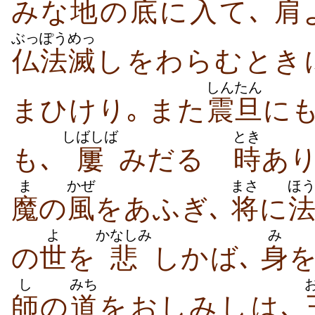
みな
地
の
底
に
入
て､
肩
ぶっぽう
めっ
仏法
滅
し​をわら​む​とき
しんたん
まひ​けり｡ また
震旦
に
しばしば
とき
も､
屢
みだるゝ
時
あり
ま
かぜ
まさ
ほ
魔
の
風
を​あふぎ､
将
に
よ
かなしみ
み
の
世
を
悲
しか​ば､
身
し
みち
師
の
道
を​おしみ​し​は､