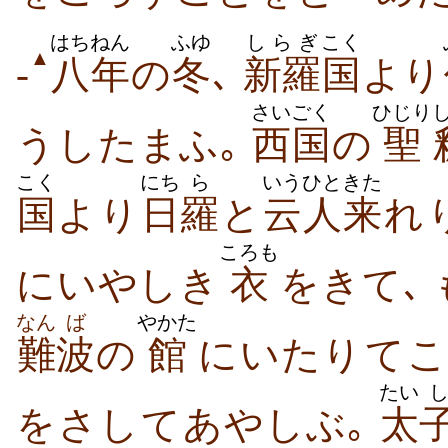
はちねん
ふゆ
しらぎ
こく
▲
-
八年
の
冬
､
新羅
国
より
さいごく
ひじり
うし​たまふ｡
西国
の
聖
こく
にち
ら
いう
ひと
きた
国
より
日
羅
と
云
人
来
れ​
ころも
に​いやしき
衣
を​き​て､
なん
ば
やかた
難
波
の
館
に​いたり​て​こ
たい
を​さし​て​あやしぶ｡
太