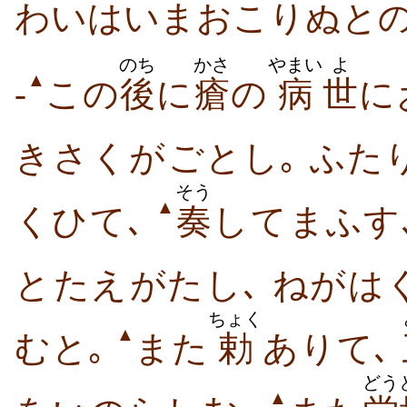
わい​は​いま​おこり​ぬ​と
のち
かさ
やまい
よ
▲
-
この
後
に
瘡
の
病
世
に
き​さく​が​ごとし｡ ふた
そう
▲
くひ​て､
奏
し​て​まふす
と​たえ​がたし､ ねがは
ちょく
▲
む​と｡
また
勅
あり​て､
どう
▲