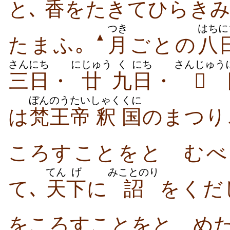
と､
香
を​たき​て​ひらき​
つき
はちに
▲
たまふ｡
月
ごとの
八
さんにち
にじゅう
く
にち
さんじゅう
三日
・
廿
九
日
・

ぼんのう
たい
しゃく
くに
は
梵王
帝
釈
国
の​まつり
ころす​こと​を​とゞむ​べ
てん
げ
みことのり
て､
天
下
に
詔
を​くだ
を​ころす​こと​を​とゞめ