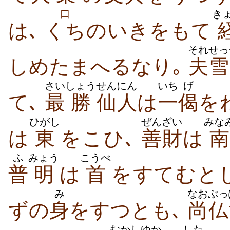
口
き
は､
くち
の​いき​をもて
それ
せっ
しめ​たまへ​る​なり｡
夫
雪
さい
しょう
せんにん
いち
げ
て､
最
勝
仙人
は
一
偈
を​
ひがし
ぜんざい
みな
は
東
を​こひ､
善財
は
南
ふ
みょう
こうべ
普
明
は
首
を​すて​む​と
み
なお
ぶっ
ず​の
身
を​すつ​とも､
尚
仏
むかし
ゆか
した