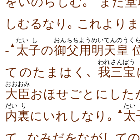
を​いのら​しむ｡
また
堂
しむる​なり｡ これ​より​
たい
し
おんちち
ようめい
てんのう
く
▲
-
太
子
の
御父
用明
天皇
われ
さんぼう
て​のたまはく､
我
三宝
おおおみ
大臣
おほせごと​に​したが
だい
り
たい
▲
内
裏
に​いれ​し​なり｡
太
て､ なみだ​を​ながし​て