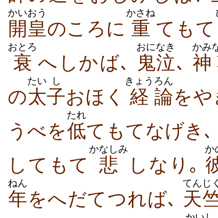
かいおう
かさね
開皇
のころに
重
て​もて
おとろ
おに
なき
かみ
衰
へ​しか​ば､
鬼
泣
､
神
たい
し
きょう
ろん
の
太
子
おほく
経
論
を​や
たれ
うべ​を
低
て​もて​なげき
かなしみ
か
し​て​もて
悲
し​なり｡
ねん
てんじ
年
を​へだて​つれ​ば､
天
かい
し