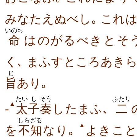
みな​たえ​ぬ​べし｡ これ​
いのち
命
は​のがる​べき​と​
く､ まふす​ところ​あきら
じ
旨
あり｡
たい
し
そう
ふたり
▲
-
太
子
奏
し​たまふ､
二
しらざる
▲
を
不知
なり｡
よき​こと