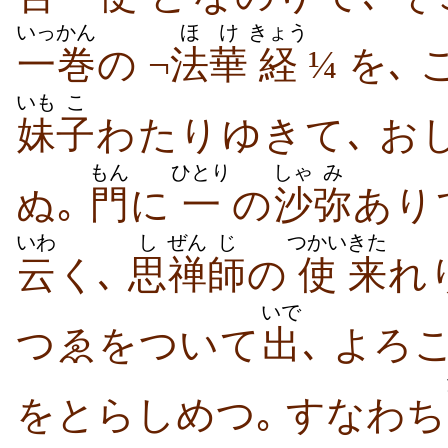
いっかん
ほけ
きょう
一巻
の ¬
法華
経
¼ を､ 
いも
こ
妹
子
わたり​ゆき​て､ おし
もん
ひとり
しゃ
み
ぬ｡
門
に
一
の
沙
弥
あり​
いわ
し
ぜん
じ
つかい
きた
云
く､
思
禅
師
の
使
来
れ​
いで
つゑ​を​つい​て
出
､ よろこ
を​とら​しめ​つ｡ すなわち