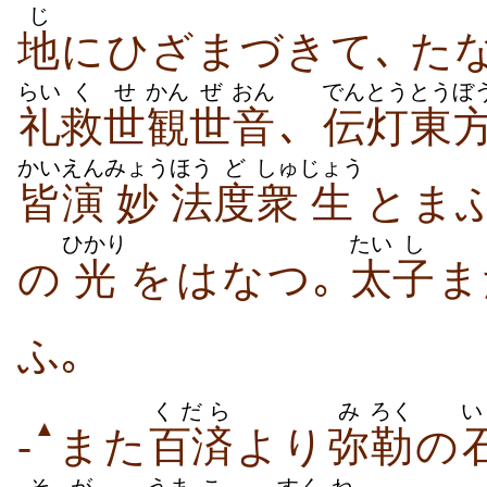
じ
地
に​ひざまづき​て､ た
らい
くせ
かん
ぜ
おん
でんとう
とうぼ
礼
救世
観
世
音
､
伝灯
東
かい
えん
みょう
ほう
ど
しゅ
じょう
皆
演
妙
法
度
衆
生
と​ま
ひかり
たい
し
の
光
を​はなつ｡
太
子
ま
ふ｡
くだら
み
ろく
い
▲
-
また
百済
より
弥
勒
の