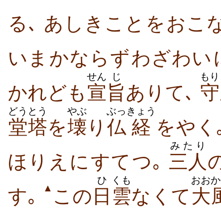
る､ あしき​こと​を​おこ
いま​かならず​わざわい​に
せん
じ
もり
かれども
宣
旨
あり​て､
守
どうとう
やぶ
ぶっ
きょう
堂塔
を
壊
り
仏
経
を​やく
みたり
ほりえ​に​すて​つ｡
三人
ひ
くも
おおか
▲
す｡
この
日
雲
なくて
大