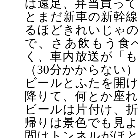
は遠足、弁当買っ
とまだ新車の新幹
るほどきれいじゃ
で、さあ飲もう食
く、車内放送が「
（30分かからない
ビールとふたを開
降りて、何とか座
ビールは片付け、
帰りは景色でも見
間はトンネルがほ