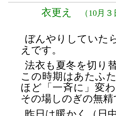
衣更え
（10月３
ぼんやりしていたら
えです。
法衣も夏冬を切り
この時期はあたふ
ほど「一斉に」変
その場しのぎの無精
昨日は暖かく（日